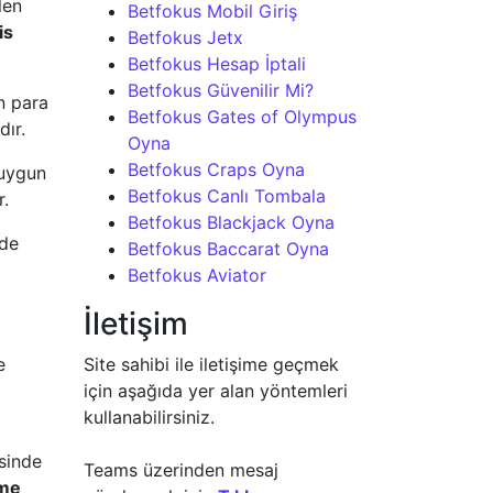
len
Betfokus Mobil Giriş
is
Betfokus Jetx
Betfokus Hesap İptali
Betfokus Güvenilir Mi?
n para
Betfokus Gates of Olympus
dır.
Oyna
Betfokus Craps Oyna
 uygun
Betfokus Canlı Tombala
r.
Betfokus Blackjack Oyna
lde
Betfokus Baccarat Oyna
Betfokus Aviator
İletişim
e
Site sahibi ile iletişime geçmek
için aşağıda yer alan yöntemleri
kullanabilirsiniz.
sinde
Teams üzerinden mesaj
kme