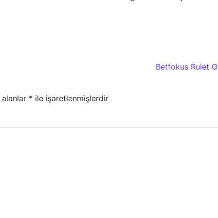
Betfokus Rulet 
 alanlar
*
ile işaretlenmişlerdir