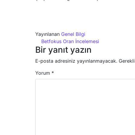
Yayınlanan
Genel Bilgi
Yazı dolaşımı
Betfokus Oran İncelemesi
Bir yanıt yazın
E-posta adresiniz yayınlanmayacak.
Gerekli
Yorum
*