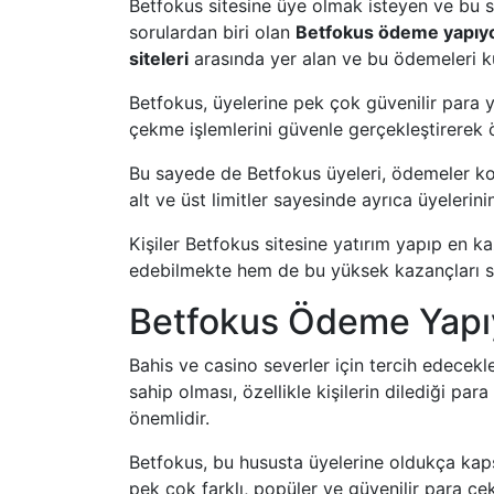
Betfokus sitesine üye olmak isteyen ve bu si
sorulardan biri olan
Betfokus ödeme yapıy
siteleri
arasında yer alan ve bu ödemeleri kus
Betfokus, üyelerine pek çok güvenilir para 
çekme işlemlerini güvenle gerçekleştirerek 
Bu sayede de Betfokus üyeleri, ödemeler k
alt ve üst limitler sayesinde ayrıca üyeleri
Kişiler Betfokus sitesine yatırım yapıp en 
edebilmekte hem de bu yüksek kazançları so
Betfokus Ödeme Yapı
Bahis ve casino severler için tercih edecekle
sahip olması, özellikle kişilerin dilediği p
önemlidir.
Betfokus, bu hususta üyelerine oldukça kaps
pek çok farklı, popüler ve güvenilir para ç