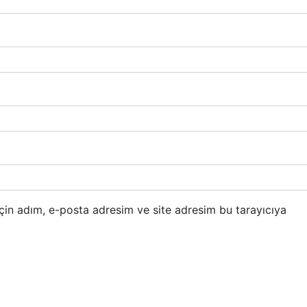
çin adım, e-posta adresim ve site adresim bu tarayıcıya