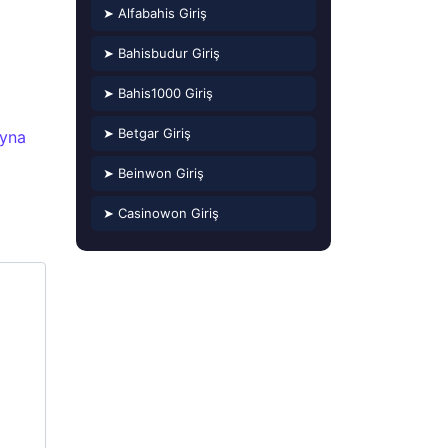
➤ Alfabahis Giriş
➤ Bahisbudur Giriş
➤ Bahis1000 Giriş
➤ Betgar Giriş
Oyna
➤ Beinwon Giriş
➤ Casinowon Giriş