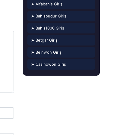
➤ Alfabahis Giriş
➤ Bahisbudur Giriş
➤ Bahis1000 Giriş
➤ Betgar Giriş
➤ Beinwon Giriş
➤ Casinowon Giriş