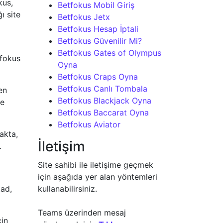
kus,
Betfokus Mobil Giriş
ı site
Betfokus Jetx
Betfokus Hesap İptali
Betfokus Güvenilir Mi?
Betfokus Gates of Olympus
tfokus
Oyna
Betfokus Craps Oyna
Betfokus Canlı Tombala
 en
Betfokus Blackjack Oyna
le
Betfokus Baccarat Oyna
Betfokus Aviator
akta,
İletişim
.
Site sahibi ile iletişime geçmek
için aşağıda yer alan yöntemleri
tad,
kullanabilirsiniz.
Teams üzerinden mesaj
çin