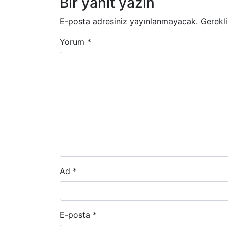
Bir yanıt yazın
E-posta adresiniz yayınlanmayacak.
Gerekli
Yorum
*
Ad
*
E-posta
*