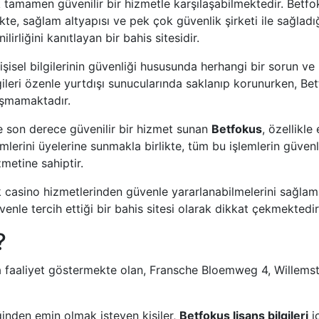
k tamamen güvenilir bir hizmetle karşılaşabilmektedir. Betfo
ikte, sağlam altyapısı ve pek çok güvenlik şirketi ile sağladığ
irliğini kanıtlayan bir bahis sitesidir.
kişisel bilgilerinin güvenliği hususunda herhangi bir sorun ve
leri özenle yurtdışı sunucularında saklanıp korunurken, Be
ylaşmamaktadır.
e son derece güvenilir bir hizmet sunan
Betfokus
, özellikle
lerini üyelerine sunmakla birlikte, tüm bu işlemlerin güven
metine sahiptir.
k casino hizmetlerinden güvenle yararlanabilmelerini sağlam
venle tercih ettiği bir bahis sitesi olarak dikkat çekmektedir
?
nda faaliyet göstermekte olan, Fransche Bloemweg 4, Willems
iğinden emin olmak isteyen kişiler,
Betfokus lisans bilgileri
i