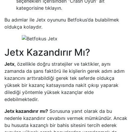
seçenekleri içerisinden “Crash Oyun” alt
kategorisine tıklayın.
Bu adımlar ile Jetx oyununu Betfokus’da bulabilmek
oldukça kolaydır.
Jetx Kazandırır Mı?
Jetx
, özellikle doğru stratejiler ve taktikler, aynı
zamanda da şans faktörü ile kişilerin gerek adım adım
kazancını arttırabildiği gerek tek seferde oldukça
yüksek bir kazanç katsayısında nakit çıkışı yaparak
dilediği yöntemle yüksek kazançlar elde
edebilmektedir.
Jetx kazandırır mı?
Sorusuna yanıt olarak da bu
nedenle kazandırır cevabını vermek mümkündür. Ancak
bu hususta kazançlı bir bahis sitesini tercih ederek