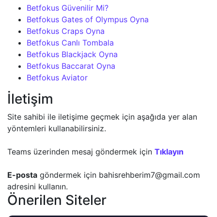
Betfokus Güvenilir Mi?
Betfokus Gates of Olympus Oyna
Betfokus Craps Oyna
Betfokus Canlı Tombala
Betfokus Blackjack Oyna
Betfokus Baccarat Oyna
Betfokus Aviator
İletişim
Site sahibi ile iletişime geçmek için aşağıda yer alan
yöntemleri kullanabilirsiniz.
Teams üzerinden mesaj göndermek için
Tıklayın
E-posta
göndermek için
bahisrehberim7@gmail.com
adresini kullanın.
Önerilen Siteler