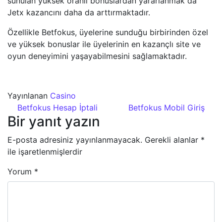
sunulan yüksek oranlı bonuslardan yararlanmak da
Jetx kazancını daha da arttırmaktadır.
Özellikle Betfokus, üyelerine sunduğu birbirinden özel
ve yüksek bonuslar ile üyelerinin en kazançlı site ve
oyun deneyimini yaşayabilmesini sağlamaktadır.
Yayınlanan
Casino
Yazı dolaşımı
Betfokus Hesap İptali
Betfokus Mobil Giriş
Bir yanıt yazın
E-posta adresiniz yayınlanmayacak.
Gerekli alanlar
*
ile işaretlenmişlerdir
Yorum
*