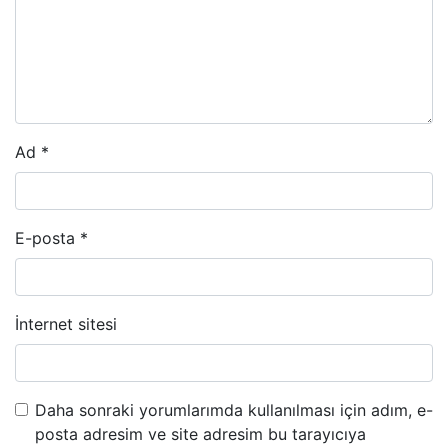
Ad
*
E-posta
*
İnternet sitesi
Daha sonraki yorumlarımda kullanılması için adım, e-
posta adresim ve site adresim bu tarayıcıya